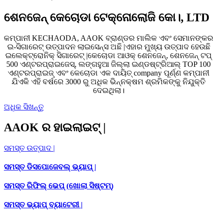
ଶେନଜେନ୍ କେଚୋଡା ଟେକ୍ନୋଲୋଜି କୋ।, LTD
କମ୍ପାନୀ KECHAODA, AAOK ବ୍ରାଣ୍ଡର ମାଲିକ ଏବଂ ସେମାନଙ୍କର
ଇ-ସିଗାରେଟ୍ ଉତ୍ପାଦନ ଲାଇସେନ୍ସ ଅଛି |ଏହାର ମୁଖ୍ୟ ଉତ୍ପାଦ ହେଉଛି
ଇଲେକ୍ଟ୍ରୋନିକ୍ ସିଗାରେଟ୍ |କେଚୋଡା ଆଓକ୍ ଶେନଜେନ୍, ଶେନଜେନ୍ ଟପ୍
500 ଏଣ୍ଟରପ୍ରାଇଜେସ୍, ଲଙ୍ଗହୁଆ ଜିଲ୍ଲା ଇଣ୍ଡଷ୍ଟ୍ରିଆଲ୍ TOP 100
ଏଣ୍ଟରପ୍ରାଇଜ୍ ଏବଂ କେଚୋଡା ଏକ ଦାୟିତ୍ company ପୂର୍ଣ୍ଣ କମ୍ପାନୀ
ଯିଏକି ଏହି ବର୍ଷରେ 3000 ରୁ ଅଧିକ ଭିନ୍ନକ୍ଷମ ଶ୍ରମିକଙ୍କୁ ନିଯୁକ୍ତି
ଦେଇଥିଲା।
ଅଧିକ ସିଖନ୍ତୁ
AAOK ର ହାଇଲାଇଟ୍ |
ସମସ୍ତ ଉତ୍ପାଦ |
ସମସ୍ତ ଡିସପୋଜେବଲ୍ ଭ୍ୟାପ୍ |
ସମସ୍ତ ରିଫିଲ୍ ଭେପ୍ (ଖୋଲା ସିଷ୍ଟମ୍)
ସମସ୍ତ ଭ୍ୟାପ୍ ବ୍ୟାଟେରୀ |