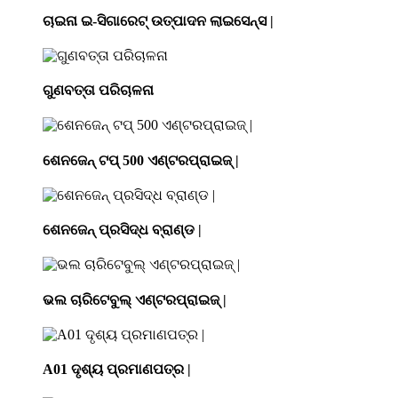
ଚାଇନା ଇ-ସିଗାରେଟ୍ ଉତ୍ପାଦନ ଲାଇସେନ୍ସ |
ଗୁଣବତ୍ତା ପରିଚାଳନା
ଶେନଜେନ୍ ଟପ୍ 500 ଏଣ୍ଟରପ୍ରାଇଜ୍ |
ଶେନଜେନ୍ ପ୍ରସିଦ୍ଧ ବ୍ରାଣ୍ଡ |
ଭଲ ଚାରିଟେବୁଲ୍ ଏଣ୍ଟରପ୍ରାଇଜ୍ |
A01 ଦୃଶ୍ୟ ପ୍ରମାଣପତ୍ର |