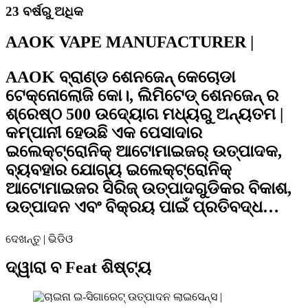
23 ବର୍ଷରୁ ଅଧିକ
AAOK VAPE MANUFACTURER |
AAOK ବ୍ରାଣ୍ଡ ଶେନଜେନ୍ କେଚୋଡା
ଟେକ୍ନୋଲୋଜି କୋ।, ଲିମିଟେଡ୍ ଶେନଜେନ୍ ର
ଶ୍ରେଷ୍ଠ 500 ଉଦ୍ୟୋଗ ମଧ୍ୟରୁ ଅନ୍ୟତମ |
କମ୍ପାନୀ ହେଉଛି ଏକ ପେସାଦାର
ଇଲେକ୍ଟ୍ରୋନିକ୍ ଆଟୋମାଇଜର୍ ଉତ୍ପାଦକ,
ବ୍ୟବହାର ଯୋଗ୍ୟ ଇଲେକ୍ଟ୍ରୋନିକ୍
ଆଟୋମାଇଜର ସିରିଜ୍ ଉତ୍ପାଦଗୁଡିକର ବିକାଶ,
ଉତ୍ପାଦନ ଏବଂ ବିକ୍ରୟ ପାଇଁ ପ୍ରତିବଦ୍ଧ…
ଦେଖନ୍ତୁ |
ଭିଡିଓ
ଦ୍ୱାରା ବ Feat ଶିଷ୍ଟ୍ୟ