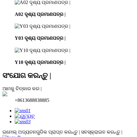
A02 ଦୃଶ୍ୟ ପ୍ରମାଣପତ୍ର |
Y03 ଦୃଶ୍ୟ ପ୍ରମାଣପତ୍ର |
Y10 ଦୃଶ୍ୟ ପ୍ରମାଣପତ୍ର |
ସଂଯୋଗ କରନ୍ତୁ |
ଆମକୁ ଚିତ୍କାର କର |
+8613688838885
ଇମେଲ୍ ଅଦ୍ୟତନଗୁଡିକ ପ୍ରାପ୍ତ କରନ୍ତୁ |
ସବସ୍କ୍ରାଇବ କରନ୍ତୁ |