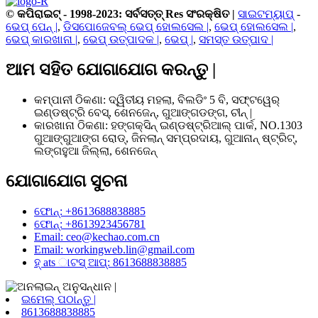
© କପିରାଇଟ୍ - 1998-2023: ସର୍ବସତ୍ତ୍ Res ସଂରକ୍ଷିତ |
ସାଇଟମ୍ୟାପ୍
-
ଭେପ୍ ପେନ୍ |
,
ଡିସପୋଜେବଲ୍ ଭେପ୍ ହୋଲସେଲ |
,
ଭେପ୍ ହୋଲସେଲ |
,
ଭେପ୍ କାରଖାନା |
,
ଭେପ୍ ଉତ୍ପାଦକ |
,
ଭେପ୍ |
,
ସମସ୍ତ ଉତ୍ପାଦ |
ଆମ ସହିତ ଯୋଗାଯୋଗ କରନ୍ତୁ |
କମ୍ପାନୀ ଠିକଣା: ଦ୍ୱିତୀୟ ମହଲା, ବିଲଡିଂ 5 ବି, ସଫ୍ଟୱେର୍
ଇଣ୍ଡଷ୍ଟ୍ରି ବେସ୍, ଶେନଜେନ୍, ଗୁଆଙ୍ଗଡଙ୍ଗ, ଚୀନ୍ |
କାରଖାନା ଠିକଣା: ହଙ୍ଗକ୍ସିନ୍ ଇଣ୍ଡଷ୍ଟ୍ରିଆଲ୍ ପାର୍କ, NO.1303
ଗୁଆଙ୍ଗୁଆଙ୍ଗ ରୋଡ୍, ଜିନଲାନ୍ ସମ୍ପ୍ରଦାୟ, ଗୁଆନାନ୍ ଷ୍ଟ୍ରିଟ୍,
ଲଙ୍ଗହୁଆ ଜିଲ୍ଲା, ଶେନଜେନ୍
ଯୋଗାଯୋଗ ସୁଚନା
ଫୋନ୍: +8613688838885
ଫୋନ୍: +8613923456781
Email: ceo@kechao.com.cn
Email: workingweb.lin@gmail.com
ହ୍ ats ାଟସ୍ ଆପ୍: 8613688838885
ଇମେଲ୍ ପଠାନ୍ତୁ |
8613688838885