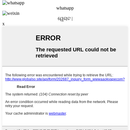
whatsapp
ୱେଚାଟ |
x