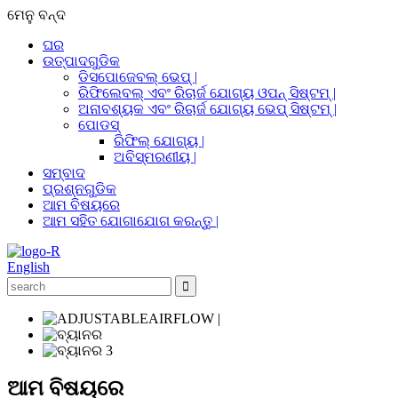
ମେନୁ
ବନ୍ଦ
ଘର
ଉତ୍ପାଦଗୁଡିକ
ଡିସପୋଜେବଲ୍ ଭେପ୍ |
ରିଫିଲେବଲ୍ ଏବଂ ରିଚାର୍ଜ ଯୋଗ୍ୟ ଓପନ୍ ସିଷ୍ଟମ୍ |
ଅନାବଶ୍ୟକ ଏବଂ ରିଚାର୍ଜ ଯୋଗ୍ୟ ଭେପ୍ ସିଷ୍ଟମ୍ |
ପୋଡସ୍
ରିଫିଲ୍ ଯୋଗ୍ୟ |
ଅବିସ୍ମରଣୀୟ |
ସମ୍ବାଦ
ପ୍ରଶ୍ନଗୁଡିକ
ଆମ ବିଷୟରେ
ଆମ ସହିତ ଯୋଗାଯୋଗ କରନ୍ତୁ |
English
ଆମ ବିଷୟରେ